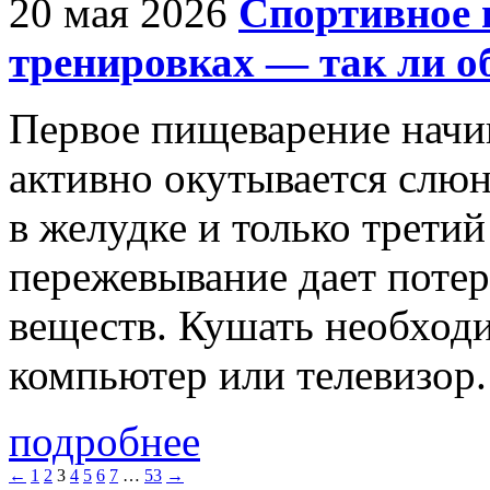
20 мая 2026
Спортивное 
тренировках — так ли о
Первое пищеварение начин
активно окутывается слю
в желудке и только трети
пережевывание дает поте
веществ. Кушать необходи
компьютер или телевизор. 
подробнее
←
1
2
3
4
5
6
7
…
53
→