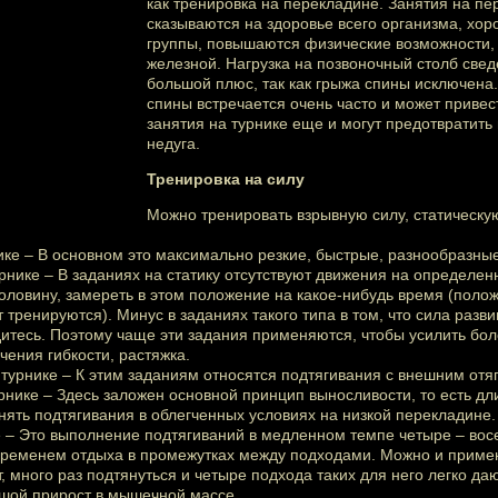
как
тренировка
на перекладине. Занятия на пе
сказываются на здоровье всего организма, х
группы, повышаются физические возможности, 
железной. Нагрузка на позвоночный столб свед
большой плюс, так как грыжа спины исключена. 
спины встречается очень часто и может привес
занятия на турнике еще и могут предотвратить
недуга.
Тренировка на силу
Можно тренировать взрывную силу, статическу
ике – В основном это максимально резкие, быстрые, разнообразны
урнике – В заданиях на статику отсутствуют движения на определе
ловину, замереть в этом положение на какое-нибудь время (поло
тренируются). Минус в заданиях такого типа в том, что сила разви
итесь. Поэтому чаще эти задания применяются, чтобы усилить бол
чения гибкости, растяжка.
 турнике – К этим заданиям относятся подтягивания с внешним от
рнике – Здесь заложен основной принцип выносливости, то есть д
ять подтягивания в облегченных условиях на низкой перекладине.
 – Это выполнение подтягиваний в медленном темпе четыре – восе
ременем отдыха в промежутках между подходами. Можно и приме
, много раз подтянуться и четыре подхода таких для него легко да
ьшой прирост в мышечной массе.