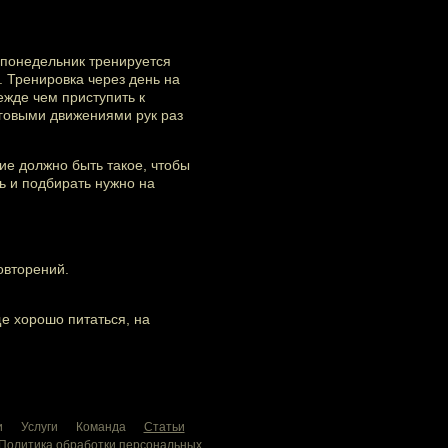
в понедельник тренируется
. Тренировка через день на
жде чем приступить к
уговыми движениями рук раз
ие должно быть такое, чтобы
ь и подбирать нужно на
овторений.
е хорошо питаться, на
и
Услуги
Команда
Статьи
Политика обработки персональных