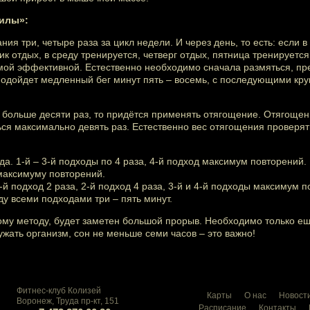
илы»:
ия три, четыре раза за цикл недели. И через день, то есть: если 
к отдых, в среду тренируется, четверг отдых, пятница тренируется
мой эффективной. Естественно необходимо сначала размяться, пре
 подойдет медленный бег минут пять – восемь, с последующими кр
 больше десяти раз, то придётся применять отягощение. Отягощен
ься максимально девять раз. Естественно вес отягощения проверят
а. 1-й – 3-й подходы по 4 раза, 4-й подход максимум повторений.
максимуму повторений.
й подход 2 раза, 2-й подход 4 раза, 3-й и 4-й подходы максимум п
у всеми подходами три – пять минут.
ому методу, будет заметен большой прорыв. Необходимо только ещ
ужать организм, сон не меньше семи часов – это важно!
Фитнес-клуб Колизей
Карты
О нас
Новост
Воронеж, Труда пр-кт, 151
Расписание
Контакты