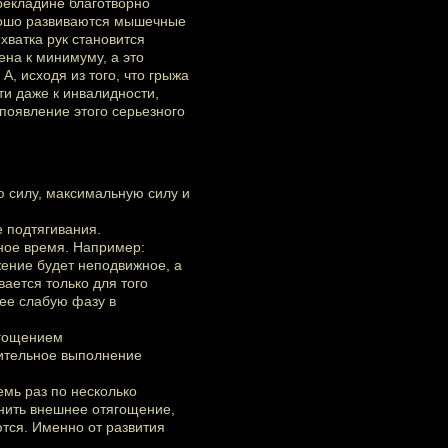
рекладине благотворно
орошо развиваются мышечные
хватка рук становится
ена к минимуму, а это
А, исходя из того, что грыжа
ти даже к инвалидности,
 появление этого серьезного
ю силу, максимальную силу и
е подтягивания.
нное время. Например:
жение будет неподвижное, а
вается только для того
ее слабую фазу в
ягощением
лительное выполнение
мь раз по несколько
нить внешнее отягощение,
ются. Именно от развития