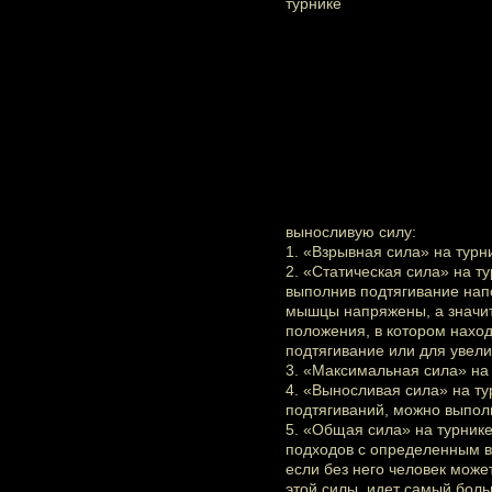
выносливую силу:
1. «Взрывная сила» на турн
2. «Статическая сила» на т
выполнив подтягивание напо
мышцы напряжены, а значит 
положения, в котором наход
подтягивание или для увели
3. «Максимальная сила» на
4. «Выносливая сила» на ту
подтягиваний, можно выполн
5. «Общая сила» на турнике
подходов с определенным в
если без него человек может
этой силы, идет самый бол