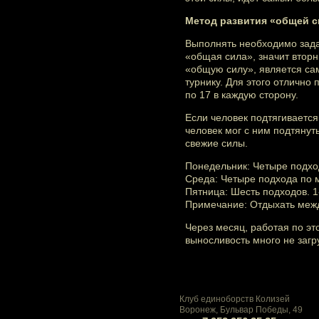
Метод развития «общей с
Выполнять необходимо задан
«общая сила», значит вторни
«общую силу», является са
турнику. Для этого отлично
по 17 в каждую сторону.
Если человек подтягивается
человек мог с ним подтянут
свежие силы.
Понедельник: Четыре подход
Среда: Четыре подхода по 
Пятница: Шесть подходов. 1-
Примечание: Отдыхать межд
Через месяц, работая по эт
выносливость много не загр
Клуб единоборств Колизей
Воронеж, Бульвар Победы, 49