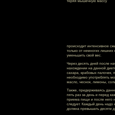
происходит интенсивное сжи
только от немногих лишних 
уменьшить свой вес.
Через десять дней после н
нахождении на данной диете 
сахара, крабовых палочек, п
необходимо употреблять мол
масло, чеснок, лимоны, соль
Также, придерживаясь данн
пять раз за день и перед к
приема пищи и после него н
следует. Каждый день надо 
должна превышать десяти дн