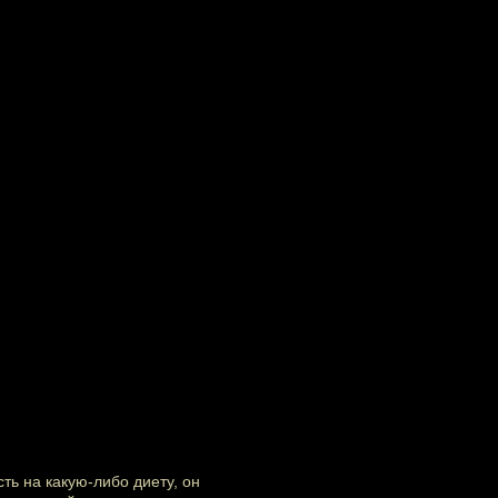
сть на какую-либо
диету
, он