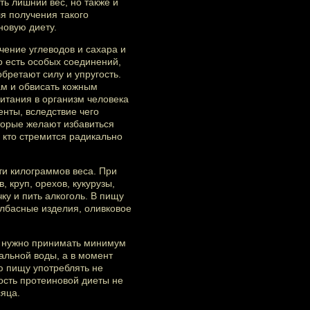
ть лишний вес, но также и
ля получения такого
новую диету.
чение углеводов и сахара и
о есть особых соединений,
ретают силу и упругость.
м и обвисать кожным
итания в организм человека
нты, вследствие чего
торые желают избавиться
 кто стремится радикально
ти килограммов веса. При
 круп, орехов, кукурузы,
ку и пить алкоголь. В пищу
олбасные изделия, оливковое
у нужно принимать минимум
альной воды, а в момент
ю пищу употреблять не
ость протеиновой диеты не
яца.