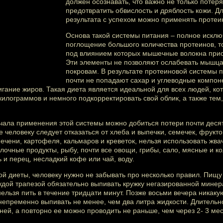
должен осознавать, что важно не только потеря
предотвратить обвислость и дряблость кожи. Д
результата с успехом можно применять протеи
Основа такой системы питания – полное исклю
поглощение большого количества протеинов, т
под влиянием которых мышечные волокна приоб
Эти элементы не позволяют ослабевать мышца
покровам. В результате протеиновой системы п
почти не попадают сахар и углеводные компоне
гание жиров. Такая диета является идеальной для всех людей, ко
килограммов и немного подкорректировать свой облик, а также тем,
ачала применения этой системы можно добиться потери почти деся
человеку следует отказаться от хлеба и выпечки, семечек, фруктов,
ечени, картофеля, кальмаров и креветок, нельзя использовать жвач
очные продукты, рыбу, почти все овощи, грибы, сало, мясные и к
 и перец, несладкий кофе или чай, воду.
ой диеты, человеку нужно не забывать про несколько правил. Пищ
аждой трапезой обязательно выпивать кружку негазированной минер
ельзя пить в течение тридцати минут. Позже восьми вечера никаку
непременно выпивать не менее, чем два литра жидкости. Длительн
ей, а повторно ее можно проводить не раньше, чем через 2- 3 мес