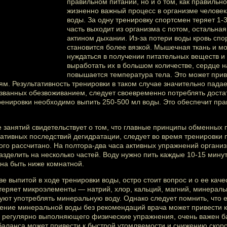
правильном питании, но и о том, как правильно
жизненно важный процесс в организме человека
воды. За одну тренировку спортсмен теряет 1-
часть выходит из организма с потом, остальная
актином дыхании. Из-за потери воды кровь спо
становится более вязкой. Мышечная ткань и м
нуждаться в получении питательных веществ и 
выработать их в большом количестве, сердце н
повышается температура тела. Это может прив
м. Результативность тренировки в таком случае значительно падает
званных обезвоживанием, следует своевременно потреблять достат
тренировки необходимо выпить 250-500 мл воды. Это обеспечит пр
е занятий свидетельствует о том, что главные принципы обменных
гативных последствий дегидратации, следует во время тренировки п
ого рассчитано. На полтора-два часа активных упражнений организ
азделить на несколько частей. Воду нужно пить каждые 10-15 минут 
на быть ниже комнатной.
е выпитой в ходе тренировки воды, остро стоит вопрос и о ее каче
теряет микроэлементы — натрий, хлор, кальций, магний, минеральн
уют употреблять минеральную воду. Однако следует помнить, что е
ение минеральной воды без рекомендаций врача может привести
, регулярно выполняющего физические упражнения, очень важен 
 баланса может привести к быстрой утомляемости и снижению скорос