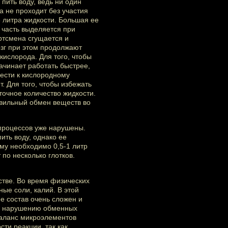
 пить воду, ведь ни один
 не проходит без участия
3 литра жидкости. Большая ее
 часть выделяется при
ртсмена сгущается и
озг при этом продолжают
кислорода. Для того, чтобы
ачинает работать быстрее,
ести к кислородному
. Для того, чтобы избежать
очное количество жидкости.
авильный обмен веществ во
 процессов уже нарушены.
ить воду, однако ее
му необходимо 0,5-1 литр
по несколько глотков.
стве. Во время физических
ые соли, калий. В этой
е состав очень сложен и
 к нарушению обменных
баланс микроэлементов
ти реакции, так как