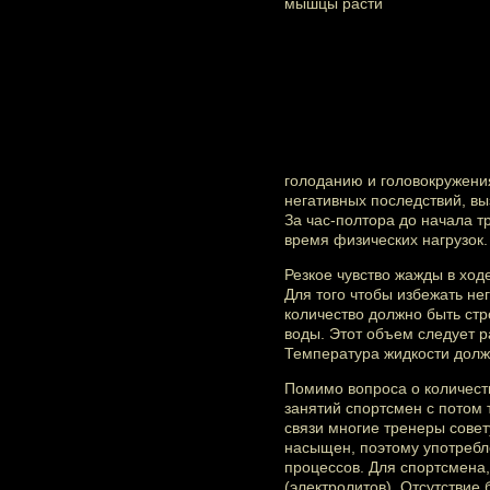
голоданию и головокружения
негативных последствий, вы
За час-полтора до начала 
время физических нагрузок.
Резкое чувство жажды в ход
Для того чтобы избежать не
количество должно быть стр
воды. Этот объем следует р
Температура жидкости долж
Помимо вопроса о количеств
занятий спортсмен с потом 
связи многие тренеры совет
насыщен, поэтому употребл
процессов. Для спортсмена
(электролитов). Отсутствие