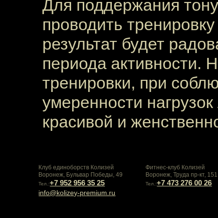
Для поддержания тону
проводить тренировку
результат будет радов
периода активности. Н
тренировки, при собл
умеренности нагрузок
красивой и женственно
Клуб единоборств Колизей
Фитнес-клуб Колизей
Воронеж, Бульвар Победы, 49
Воронеж, Труда пр-кт, 151
+7 952 956 35 25
+7 473 276 00 26
Тел.:
Тел.:
info@kolizey-premium.ru