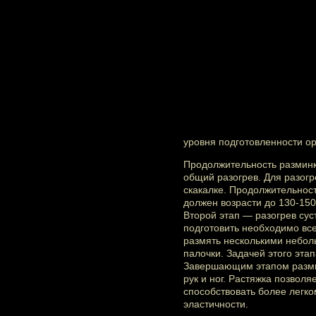
уровня подготовленности о
Продолжительность разминки
общий разогрев. Для разог
скакалке. Продолжительност
должен возрасти до 130-150
Второй этап — разогрев сус
подготовить необходимо все
размять несколькими небол
палочки. Задачей этого эта
Завершающим этапом размин
рук и ног. Растяжка позвол
способствовать более легк
эластичности.