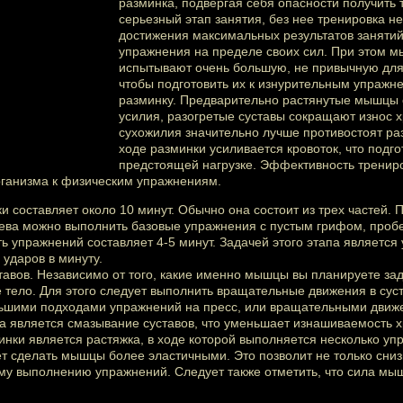
разминка, подвергая себя опасности получить
серьезный этап занятия, без нее тренировка н
достижения максимальных результатов занятий
упражнения на пределе своих сил. При этом м
испытывают очень большую, не привычную для н
чтобы подготовить их к изнурительным упражн
разминку. Предварительно растянутые мышцы 
усилия, разогретые суставы сокращают износ 
сухожилия значительно лучше противостоят ра
ходе разминки усиливается кровоток, что подго
предстоящей нагрузке. Эффективность трениро
рганизма к физическим упражнениям.
 составляет около 10 минут. Обычно она состоит из трех частей. П
рева можно выполнить базовые упражнения с пустым грифом, пробе
ь упражнений составляет 4-5 минут. Задачей этого этапа является 
 ударов в минуту.
тавов. Независимо от того, какие именно мышцы вы планируете зад
 тело. Для этого следует выполнить вращательные движения в сус
ьшими подходами упражнений на пресс, или вращательными движ
па является смазывание суставов, что уменьшает изнашиваемость 
ки является растяжка, в ходе которой выполняется несколько уп
яет сделать мышцы более эластичными. Это позволит не только сниз
ому выполнению упражнений. Следует также отметить, что сила мы