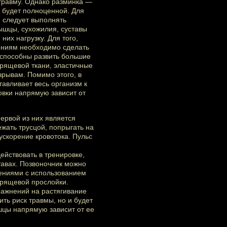
 травму. Однако разминка —
е будет полноценной. Для
 следует выполнять
ышцы, сухожилия, суставы
их нагрузку. Для того,
ениям необходимо сделать
способны развить большие
хрящевой ткани, эластичные
зрывам. Помимо этого, в
тавливает весь организм к
вки напрямую зависит от
ервой из них является
жать трусцой, попрыгать на
ускорение кровотока. Пульс
ействовать в тренировке,
тавах. Позвоночник можно
ениями с использованием
хрящевой прослойки.
ражнений на растягивание
ить риск травмы, но и будет
шцы напрямую зависит от ее